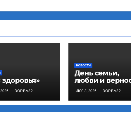
НОВОСТИ
День семьи,
И
с здоровья»
любви и вернос
 2026
BORBA32
ИЮЛ 8, 2026
BORBA32