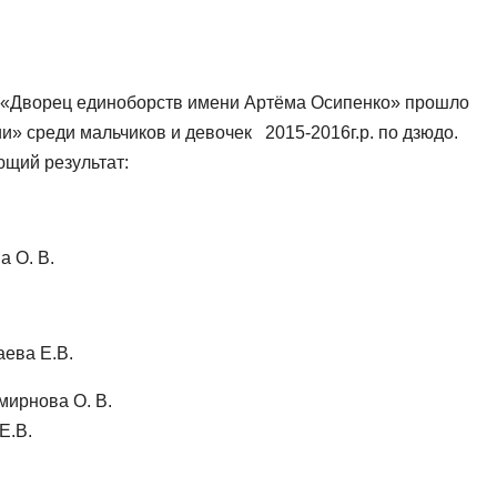
БО «Дворец единоборств имени Артёма Осипенко» прошло
 среди мальчиков и девочек 2015-2016г.р. по дзюдо.
щий результат:
 О. В.
ева Е.В.
мирнова О. В.
Е.В.