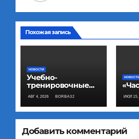
Похожая запись
НОВОСТИ
Учебно-
НОВОСТ
тренировочные
«Ча
сборы в Минске
АВГ 4, 2026
BORBA32
ИЮЛ 15,
Добавить комментарий