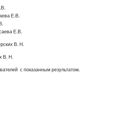
.В.
аева Е.В.
В.
саева Е.В.
ских В. Н.
 В. Н.
вателей с показанным результатом.