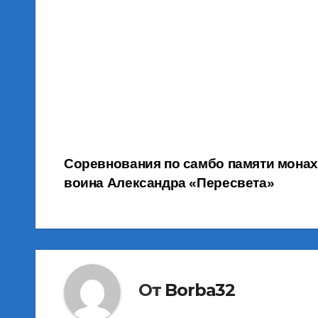
Навигация
Соревнования по самбо памяти монах
воина Александра «Пересвета»
по
записям
От
Borba32