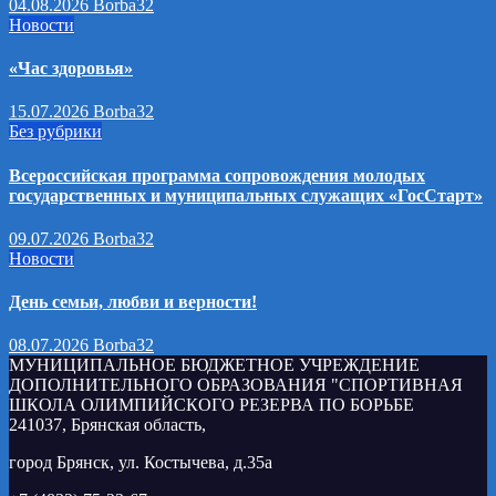
04.08.2026
Borba32
Новости
«Час здоровья»
15.07.2026
Borba32
Без рубрики
Всероссийская программа сопровождения молодых
государственных и муниципальных служащих «ГосСтарт»
09.07.2026
Borba32
Новости
День семьи, любви и верности!
08.07.2026
Borba32
МУНИЦИПАЛЬНОЕ БЮДЖЕТНОЕ УЧРЕЖДЕНИЕ
ДОПОЛНИТЕЛЬНОГО ОБРАЗОВАНИЯ "СПОРТИВНАЯ
ШКОЛА ОЛИМПИЙСКОГО РЕЗЕРВА ПО БОРЬБЕ
241037, Брянская область,
город Брянск, ул. Костычева, д.35а