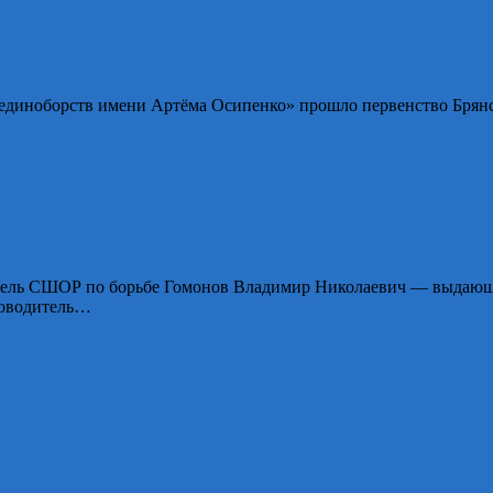
ец единоборств имени Артёма Осипенко» прошло первенство Бря
атель СШОР по борьбе Гомонов Владимир Николаевич — выдающи
ководитель…