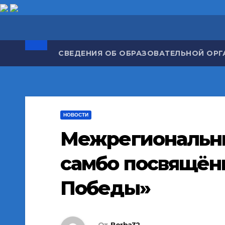
Перейти
к
содержимому
СВЕДЕНИЯ ОБ ОБРАЗОВАТЕЛЬНОЙ ОР
НОВОСТИ
Межрегиональны
самбо посвящён
Победы»
От
Borba32