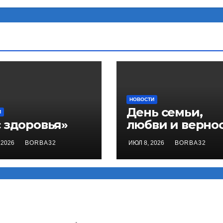
НОВОСТИ
День семьи,
И
с здоровья»
любви и вернос
 2026
BORBA32
ИЮЛ 8, 2026
BORBA32