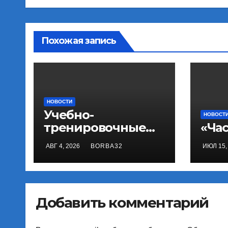
Похожая запись
НОВОСТИ
Учебно-
НОВОСТ
тренировочные
«Ча
сборы в Минске
АВГ 4, 2026
BORBA32
ИЮЛ 15,
Добавить комментарий