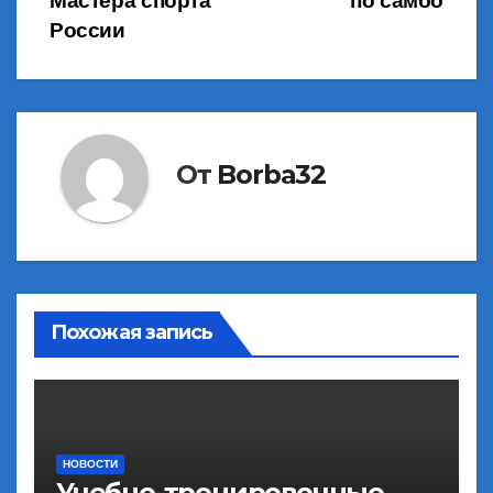
Мастера спорта
по самбо
по
России
записям
От
Borba32
Похожая запись
НОВОСТИ
Учебно-тренировочные