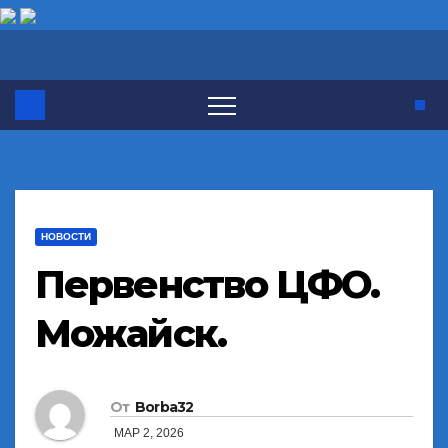
Перейти
к
содержимому
НОВОСТИ
Первенство ЦФО.
Можайск.
От
Borba32
МАР 2, 2026