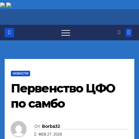
Перейти
к
содержимому
НОВОСТИ
Первенство ЦФО
по самбо
От
Borba32
ФЕВ 27, 2026