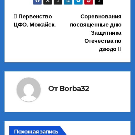
Навигация
Первенство
Cоревнования
ЦФО. Можайск.
посвященные дню
по
Защитника
записям
Отечества по
дзюдо
От
Borba32
Похожая запись