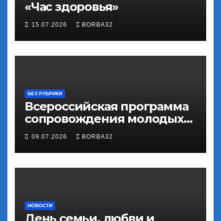
«Час здоровья»
15.07.2026
BORBA32
БЕЗ РУБРИКИ
Всероссийская программа
сопровождения молодых
государственных и
09.07.2026
BORBA32
муниципальных служащих
«ГосСтарт»
НОВОСТИ
День семьи, любви и