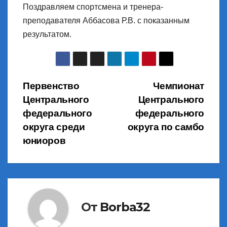
Поздравляем спортсмена и тренера-
преподавателя Аббасова Р.В. с показанным
результатом.
Навигация
Первенство
Чемпионат
Центрального
Центрального
по
федерального
федерального
записям
округа среди
округа по самбо
юниоров
От
Borba32