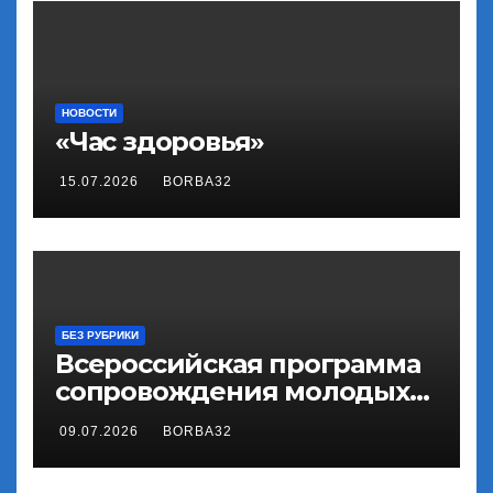
НОВОСТИ
«Час здоровья»
15.07.2026
BORBA32
БЕЗ РУБРИКИ
Всероссийская программа
сопровождения молодых
государственных и
09.07.2026
BORBA32
муниципальных служащих
«ГосСтарт»