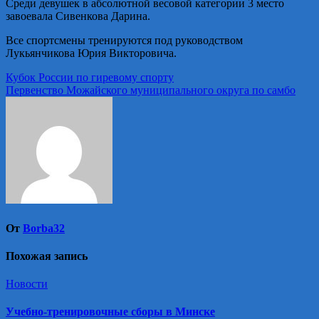
Среди девушек в абсолютной весовой категории 3 место
завоевала Сивенкова Дарина.
Все спортсмены тренируются под руководством
Лукьянчикова Юрия Викторовича.
Навигация
Кубок России по гиревому спорту
Первенство Можайского муниципального округа по самбо
по
записям
От
Borba32
Похожая запись
Новости
Учебно-тренировочные сборы в Минске