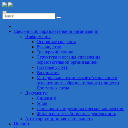
Перейти
СШОР по Борьбе
к
содержимому
Сведения об образовательной организации
Информация
Основные сведения
Руководство
Тренерский состав
Структура и органы управления
образовательной организацией
Платные услуги
Расписание
Материально-техническое обеспечение и
оснащенность образовательного процесса.
Доступная среда
Документы
Лицензия
Устав
Санитарно-эпидемиологическое заключение
Финансово- хозяйственная деятельность
Антикоррупционная деятельность
Новости