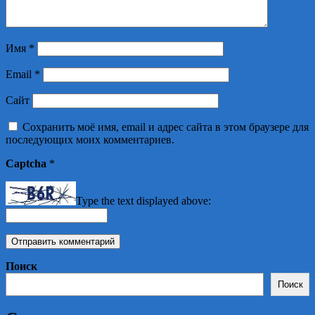
Имя
*
Email
*
Сайт
Сохранить моё имя, email и адрес сайта в этом браузере для
последующих моих комментариев.
Captcha
*
Type the text displayed above:
Поиск
Поиск