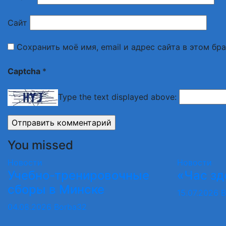
Сайт
Сохранить моё имя, email и адрес сайта в этом б
Captcha
*
Type the text displayed above:
You missed
Новости
Новости
Учебно-тренировочные
«Час зд
сборы в Минске
15.07.2026
B
04.08.2026
Borba32