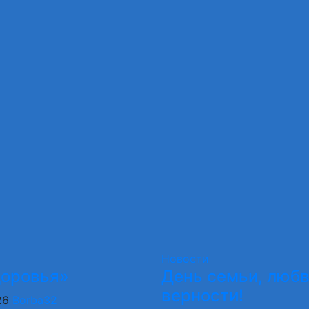
Новости
доровья»
День семьи, любв
верности!
26
Borba32