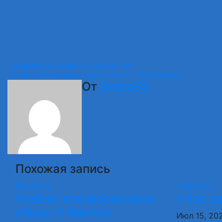
Навигация
Тренировочные сборы по дзюдо в Туле
Турнир ЦСКА по дзюдо памяти ЗМС М.Х. Мухаметшина
по
От
Borba32
записям
Похожая запись
Новости
Новости
Учебно-тренировочные
«Час з
сборы в Минске
Июл 15, 20