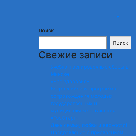
Поиск
Поиск
Свежие записи
Учебно-тренировочные сборы в
Минске
«Час здоровья»
Всероссийская программа
сопровождения молодых
государственных и
муниципальных служащих
«ГосСтарт»
День семьи, любви и верности!
Поздравление с присвоением