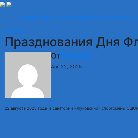
Перейти
Сведения об образовательной организации
Но
к
содержимому
Новости
Празднования Дня Фл
От
Borba32
Авг 22, 2025
22 августа 2025 года в санатории «Жуковский» спортсмены СШОР 