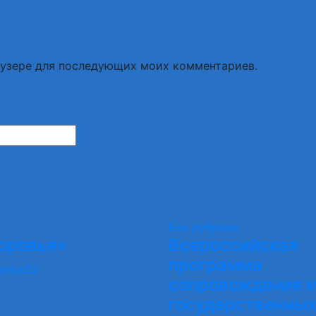
раузере для последующих моих комментариев.
Без рубрики
оровья»
Всероссийская
программа
orba32
сопровождения 
государственных