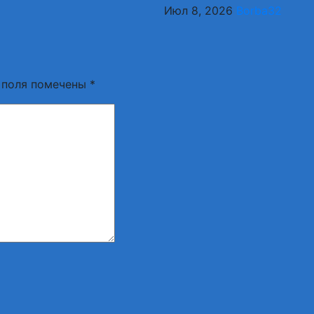
Июл 8, 2026
Borba32
 поля помечены
*