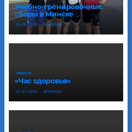
Учебно-тренировочные
сборы в Минске
04.08.2026
BORBA32
НОВОСТИ
«Час здоровья»
15.07.2026
BORBA32