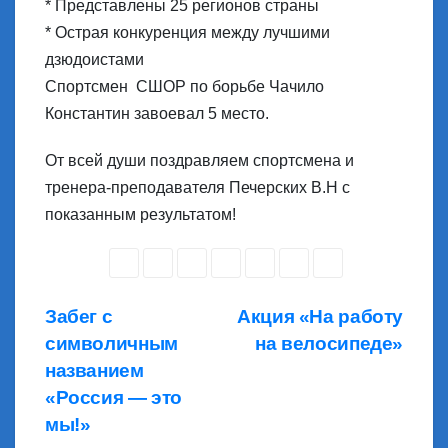
* Представлены 25 регионов страны
* Острая конкуренция между лучшими
дзюдоистами
Спортсмен СШОР по борьбе Чачило
Константин завоевал 5 место.
От всей души поздравляем спортсмена и
тренера-преподавателя Печерских В.Н с
показанным результатом!
Навигация
Забег с
Акция «На работу
символичным
на велосипеде»
по
названием
записям
«Россия — это
мы!»