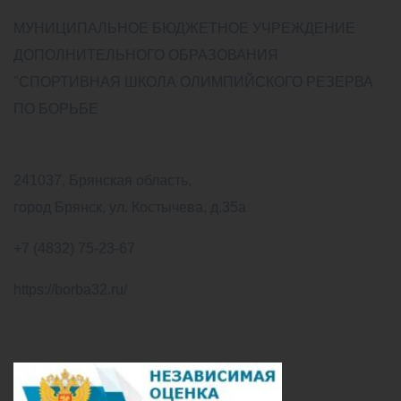
МУНИЦИПАЛЬНОЕ БЮДЖЕТНОЕ УЧРЕЖДЕНИЕ
ДОПОЛНИТЕЛЬНОГО ОБРАЗОВАНИЯ
"СПОРТИВНАЯ ШКОЛА ОЛИМПИЙСКОГО РЕЗЕРВА
ПО БОРЬБЕ
241037, Брянская область,
город Брянск, ул. Костычева, д.35а
+7 (4832) 75-23-67
https://borba32.ru/