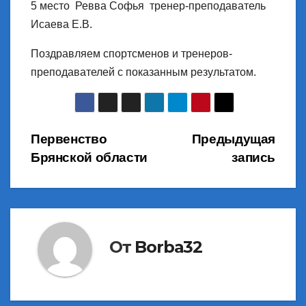
5 место Ревва Софья тренер-преподаватель
Исаева Е.В.
Поздравляем спортсменов и тренеров-
преподавателей с показанным результатом.
Навигация
Первенство
Предыдущая
Брянской области
запись
по
записям
От
Borba32