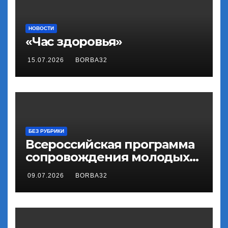
НОВОСТИ
«Час здоровья»
15.07.2026
BORBA32
БЕЗ РУБРИКИ
Всероссийская программа
сопровождения молодых
государственных и
09.07.2026
BORBA32
муниципальных служащих
«ГосСтарт»