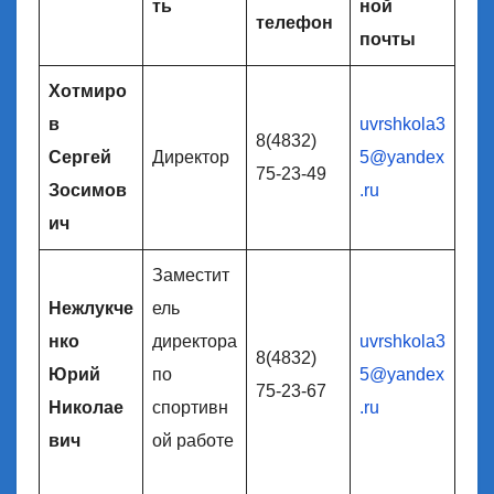
ть
ной
телефон
почты
Хотмиро
в
uvrshkola3
8(4832)
Сергей
Директор
5@yandex
75-23-49
Зосимов
.ru
ич
Заместит
Нежлукче
ель
нко
директора
uvrshkola3
8(4832)
Юрий
по
5@yandex
75-23-67
Николае
спортивн
.ru
вич
ой работе