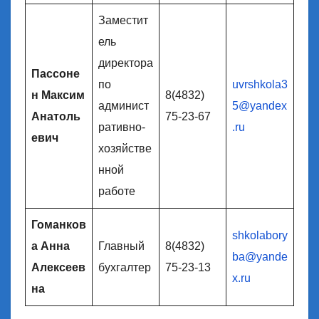
Заместит
ель
директора
Пассоне
по
uvrshkola3
н Максим
8(4832)
админист
5@yandex
Анатоль
75-23-67
ративно-
.ru
евич
хозяйстве
нной
работе
Гоманков
shkolabory
а Анна
Главный
8(4832)
ba@yande
Алексеев
бухгалтер
75-23-13
x.ru
на